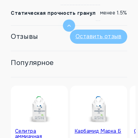
менее 1.5%
Статическая прочность гранул
Отзывы
Оставить отзыв
Популярное
Селитра
Карбамид Марка Б
С
аммиачная