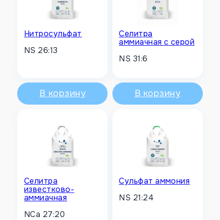
Нитросульфат
Селитра
аммиачная c серой
NS 26:13
NS 31:6
В корзину
В корзину
Селитра
Сульфат аммония
известково-
NS 21:24
аммиачная
NCa 27:20